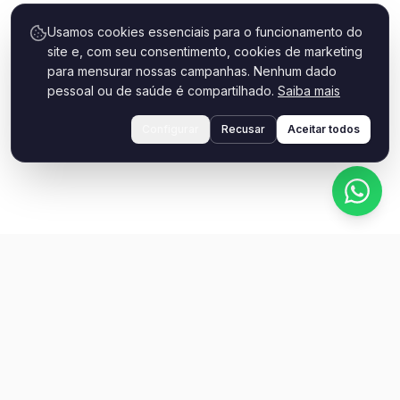
Usamos cookies essenciais para o funcionamento do
site e, com seu consentimento, cookies de marketing
para mensurar nossas campanhas. Nenhum dado
pessoal ou de saúde é compartilhado.
Saiba mais
Configurar
Recusar
Aceitar todos
Como você quer começar?
Escolha o caminho que faz sentido para você
agora.